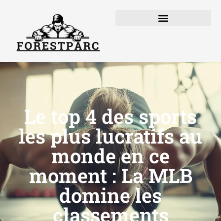
Le top 4 des sports
les plus lucratifs au
monde en ce
moment : La MLB
domine les
classements