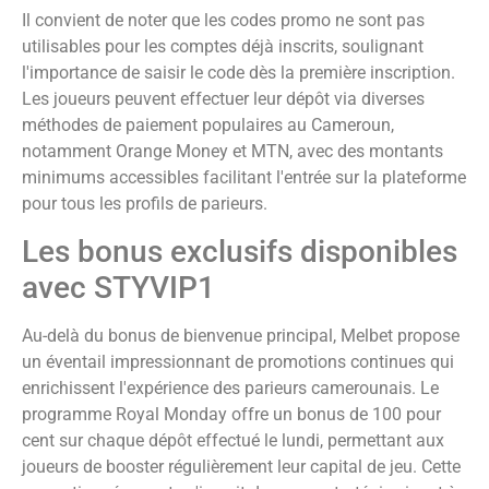
Il convient de noter que les codes promo ne sont pas
utilisables pour les comptes déjà inscrits, soulignant
l'importance de saisir le code dès la première inscription.
Les joueurs peuvent effectuer leur dépôt via diverses
méthodes de paiement populaires au Cameroun,
notamment Orange Money et MTN, avec des montants
minimums accessibles facilitant l'entrée sur la plateforme
pour tous les profils de parieurs.
Les bonus exclusifs disponibles
avec STYVIP1
Au-delà du bonus de bienvenue principal, Melbet propose
un éventail impressionnant de promotions continues qui
enrichissent l'expérience des parieurs camerounais. Le
programme Royal Monday offre un bonus de 100 pour
cent sur chaque dépôt effectué le lundi, permettant aux
joueurs de booster régulièrement leur capital de jeu. Cette