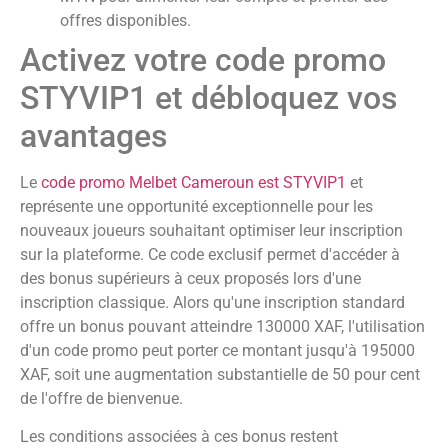
offres disponibles.
Activez votre code promo
STYVIP1 et débloquez vos
avantages
Le
code promo Melbet Cameroun est STYVIP1
et
représente une opportunité exceptionnelle pour les
nouveaux joueurs souhaitant optimiser leur inscription
sur la plateforme. Ce code exclusif permet d'accéder à
des bonus supérieurs à ceux proposés lors d'une
inscription classique. Alors qu'une inscription standard
offre un bonus pouvant atteindre 130000 XAF, l'utilisation
d'un code promo peut porter ce montant jusqu'à 195000
XAF, soit une augmentation substantielle de 50 pour cent
de l'offre de bienvenue.
Les conditions associées à ces bonus restent