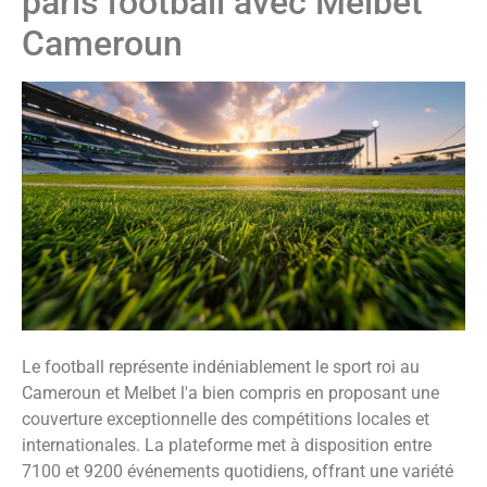
paris football avec Melbet
Cameroun
Le football représente indéniablement le sport roi au
Cameroun et Melbet l'a bien compris en proposant une
couverture exceptionnelle des compétitions locales et
internationales. La plateforme met à disposition entre
7100 et 9200 événements quotidiens, offrant une variété