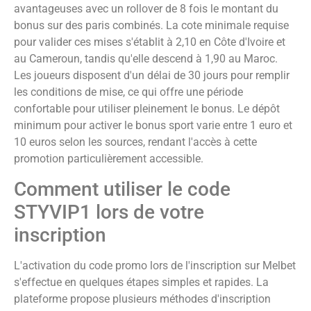
avantageuses avec un rollover de 8 fois le montant du
bonus sur des paris combinés. La cote minimale requise
pour valider ces mises s'établit à 2,10 en Côte d'Ivoire et
au Cameroun, tandis qu'elle descend à 1,90 au Maroc.
Les joueurs disposent d'un délai de 30 jours pour remplir
les conditions de mise, ce qui offre une période
confortable pour utiliser pleinement le bonus. Le dépôt
minimum pour activer le bonus sport varie entre 1 euro et
10 euros selon les sources, rendant l'accès à cette
promotion particulièrement accessible.
Comment utiliser le code
STYVIP1 lors de votre
inscription
L'activation du code promo lors de l'inscription sur Melbet
s'effectue en quelques étapes simples et rapides. La
plateforme propose plusieurs méthodes d'inscription