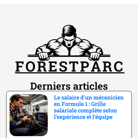
Derniers articles
Le salaire d’un mécanicien
en Formule 1 : Grille
salariale complète selon
l’expérience et l’équipe