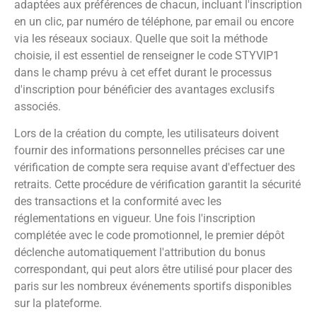
adaptées aux préférences de chacun, incluant l'inscription
en un clic, par numéro de téléphone, par email ou encore
via les réseaux sociaux. Quelle que soit la méthode
choisie, il est essentiel de renseigner le code STYVIP1
dans le champ prévu à cet effet durant le processus
d'inscription pour bénéficier des avantages exclusifs
associés.
Lors de la création du compte, les utilisateurs doivent
fournir des informations personnelles précises car une
vérification de compte sera requise avant d'effectuer des
retraits. Cette procédure de vérification garantit la sécurité
des transactions et la conformité avec les
réglementations en vigueur. Une fois l'inscription
complétée avec le code promotionnel, le premier dépôt
déclenche automatiquement l'attribution du bonus
correspondant, qui peut alors être utilisé pour placer des
paris sur les nombreux événements sportifs disponibles
sur la plateforme.