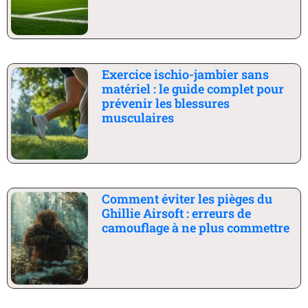
Exercice ischio-jambier sans
matériel : le guide complet pour
prévenir les blessures
musculaires
Comment éviter les pièges du
Ghillie Airsoft : erreurs de
camouflage à ne plus commettre